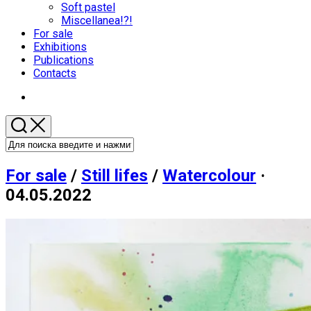
меню
Soft pastel
Miscellanea!?!
Родительская
For sale
текущая
Exhibitions
страница
Publications
Contacts
For sale
/
Still lifes
/
Watercolour
·
04.05.2022